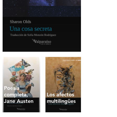
Poesía
completa,
Los afectos
Jane Austen
multilingües